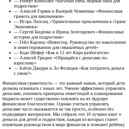
— Роберт Кийосаки «Богатый папа, бедный папа для
подростков»
— Алексей Горяев и Валерий Чумаченко «Финансовая
грамота для школьников»
— Игорь Липсиц «Удивительные приключения в стране
Экономика»
— Сергей Биденко и Ирина Золотаревич «Финансовые
истории для подростков»
— Гейл Карлиц «Инвестор. Руководство по накоплению
и инвестированию для смышлёных детей»
— Бодо Шефер «Как в 12 лет Кира разбогатела»
— Алексей Гридин «Обращайся с деньгами по-
взрослому»
— Бэйли Джерри и Ло Фелиция «Как потратить деньги
с умом?»
Финансовая грамотность — это важный навык, который дети
должны осваивать с юных лет. Умение эффективно управлять
деньгами, понимать принципы инвестиций и планирования
бюджета может существенно повлиять на их будущее
финансовое благополучие. Однако учиться управлять
деньгами часто оказывается не так просто, особенно без
подходящих материалов. Мы собрали топ 10 лучших книг о
деньгах для детей и подростков, каждая из которых станет
понятным руководством в мире финансов и поможет ребёнку