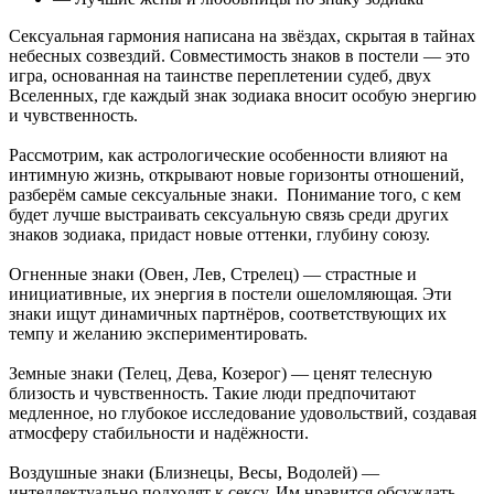
Сексуальная гармония написана на звёздах, скрытая в тайнах
небесных созвездий. Совместимость знаков в постели — это
игра, основанная на таинстве переплетении судеб, двух
Вселенных, где каждый знак зодиака вносит особую энергию
и чувственность.
Рассмотрим, как астрологические особенности влияют на
интимную жизнь, открывают новые горизонты отношений,
разберём самые сексуальные знаки. Понимание того, с кем
будет лучше выстраивать сексуальную связь среди других
знаков зодиака, придаст новые оттенки, глубину союзу.
Огненные знаки (Овен, Лев, Стрелец) — страстные и
инициативные, их энергия в постели ошеломляющая. Эти
знаки ищут динамичных партнёров, соответствующих их
темпу и желанию экспериментировать.
Земные знаки (Телец, Дева, Козерог) — ценят телесную
близость и чувственность. Такие люди предпочитают
медленное, но глубокое исследование удовольствий, создавая
атмосферу стабильности и надёжности.
Воздушные знаки (Близнецы, Весы, Водолей) —
интеллектуально подходят к сексу. Им нравится обсуждать