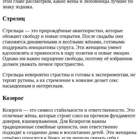
этой главе рассмотрим, какие жены и любовницы лучшие по
знаку зодиака.
Стрелец
Стрельцы — это прирождённые авантюристки, которые
обожают свободу и новые открытия. После свадьбы они
становятся динамичными и весёлыми жёнами, готовыми
поддержать инициативы супруга. Эти женщины умеют
вдохновлять и привносить в пару позитив и новые эмоции.
Однако им важно ощущение свободы, поэтому её избранник
должен уважать личное пространство.
Стрельцы невероятно страстны и готовы к экспериментам, не
терпят рутины, а их стремление к новизне делает секс
насыщенным и интересным.
Козерог
Козероги — это символ стабильности и ответственности. Это
отличные жёны, которые строят союз на прочном фундаменте
доверия, взаимоуважения. Для Козерогов важны
традиционные семейные ценности, они ответственно
подходят к созданию дома и воспитанию детей. Эти женщины
серьёзно относятся к браку, если решили связать себя с