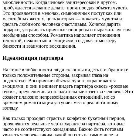
влюбленности. Когда человек заинтересован в другом,
пробуждается желание делать приятное для объекта чувств.
Это проявляется в мелочах, символичных поступках или
масштабных жестах, цель которых — показать чувства и
сделать любимого человека счастливым. Хочется дарить
подарки, устраивать приятные сюрпризы и выражать чувства
необычным способом. Романтика наполняет отношения
теплотой, нежностью и эмоциями, создавая атмосферу
близости и взаимного восхищения.
Идеализация партнера
На этапе влюбленности люди склонны видеть в избраннике
только положительные стороны, закрывая глаза на
недостатки. Восприятие объекта чувств окрашивается
эмоциями, и они начинает видеть партнёра сквозь «розовые
очки» , преувеличивая положительные качества человека. Это
создает иллюзию непревзойденных отношений, но со
временем романтизация уступает место реалистичному
взгляду.
Как только проходят страсть и конфетно-букетный период,
проявляются реальные черты характера партнёра, которые
часто не соответствуют ожиданиям. Важно быть готовым
увидеть человека таким, какой он есть на самом деле, и