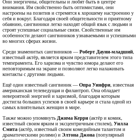
Они энергичны, общительны и любят быть в центре
внимания. Им свойственно быть оптимистами, они
настроены на позитив и стремятся к хорошему настроению у
себя и вокруг. Благодаря своей общительности и приятному
обаянию, сангвиники легко находят общий язык с людьми и
строят успешные социальные связи. Свойственные им
особенности делают сангвиников узнаваемыми и успешными
во многих сферах жизни.
Среди знаменитых сангвиников —
Роберт Дауни-младший
,
известный актёр, является ярким представителем этого типа
темперамента. Его харизма и чувство юмора делают его
неповторимым на экране и позволяют легко налаживать
контакты с другими людьми.
Ещё один известный сангвиник —
Опра Уинфри
, известная
американская телеведущая и филантроп. Она обладает
невероятной энергией и харизмой, благодаря которым
достигла больших успехов в своей карьере и стала одной из
самых влиятельных женщин в мире.
Также можно упомянуть
Джима Керри
(актёр и комик,
известный своим ярким и эксцентричным стилем),
Уилла
Смита
(актёр, известный своим комедийным талантом и
драматическими ролями) и
Элтона Джона
(популярный