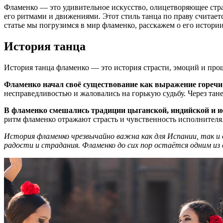
Фламенко — это удивительное искусство, олицетворяющее стра
его ритмами и движениями. Этот стиль танца по праву счита
статье мы погрузимся в мир фламенко, расскажем о его истори
История танца
История танца фламенко — это история страсти, эмоций и про
Фламенко начал своё существование как выражение горечи 
несправедливостью и жаловались на горькую судьбу. Через та
В фламенко смешались традиции цыганской, индийской и и
ритм фламенко отражают страсть и чувственность исполнителя
История фламенко чрезвычайно важна как для Испании, так и д
радости и страдания. Фламенко до сих пор остаётся одним из