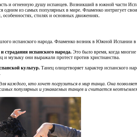
сть и огненную душу испанцев. Возникший в южной части Испан
ется одним из самых популярных в мире. Фламенко интригует с
и, особенностях, стилях и основных движениях.
шлого испанского народа. Фламенко возник в Южной Испании в р
и страдания испанского народа.
Это было время, когда многие
нец и музыку они выражали протест против христианства.
спанской культур.
Танец олицетворяет характер испанского на
.
ля каждого, кто хочет погрузиться в мир танца. Она позволяет 
 самых популярных и узнаваемых танцев и считается неотъемле