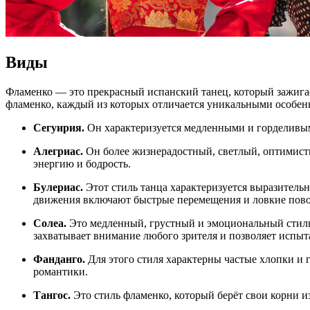
Виды
Фламенко — это прекрасный испанский танец, который зажигает
фламенко, каждый из которых отличается уникальными особен
Сегуирия.
Он характеризуется медленными и горделивы
Алегриас.
Он более жизнерадостный, светлый, оптимист
энергию и бодрость.
Булериас.
Этот стиль танца характеризуется выразитель
движения включают быстрые перемещения и ловкие пов
Солеа.
Это медленный, грустный и эмоциональный стиль
захватывает внимание любого зрителя и позволяет испыта
Фанданго.
Для этого стиля характерны частые хлопки и 
романтики.
Тангос.
Это стиль фламенко, который берёт свои корни и