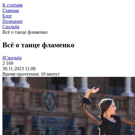
К статьям
Главная
Блог
Познание
Свадьба
Всё о танце фламенко
Всё о танце фламенко
#Свадьба
2 169
30.11.2023 11:08
Время прочтения: 10 минут