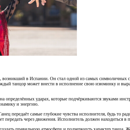
, возникший в Испании. Он стал одной из самых символичных с
Каждый танцор может внести в исполнение свою изюминку и выра
 на определённых ударах, которые подчёркиваются звуками инст
намику и энергию.
анец передаёт самые глубокие чувства исполнителя, будь то радо
чет передать через движения. Исполнитель должен находиться в 
оздать правильную атмосферу и подчеркнуть характер танца. 