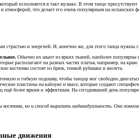
который исполняется в такт музыке. В этом танце присутствуют
и атмосферой, что делает его очень популярным на испанских ф
н страстью и энергией. И, конечно же, для этого танца нужны
ельное.
Обычно их шьют из ярких тканей, наиболее популярны к
орые располагают на разных частях платья, например, на краю
ие костюмы состоят из брюк, тонкой рубашки и жилета.
тонкую и гибкую подошву, чтобы танцор мог свободно двигаться
еские пластины на каблуке и мысе, которые создают специфическ
ц ещё более ярким и эффектным. На сегодняшний день популярны 
ы костюма, но и способ выразить индивидуальность. Они помо
овные движения