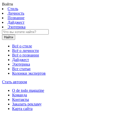
Войти
Стиль
Личность
Познание
Дайджест
Эзотерика
Найти
Всё о стиле
Всё о личности
Всё о познании
Дайджест
Эзотерика
Все статьи
Колонки экспертов
Стать автором
О de todo magazine
Команда
Контакты
Заказать рекламу
Карта сайта