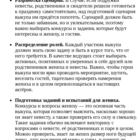
Разработка сценария.
В случае, если подружки
невесты, родственники и свидетели решили готовиться
к празднику самостоятельно, над подготовкой сценария
выкупа им придётся попотеть. Сценарий должен быть
не только забавным, но и увлекательным, поэтому
важно выбирать конкурсы и задания, которые будут
интересны и жениху, и гостям.
Распределение ролей.
Каждый участник выкупа
должен знать свою задачу и быть в курсе того, что от
него требуется. В качестве ведущих стоит выбирать
активных, позитивных и уверенных в себе друзей или
родственников жениха и невесты. Важно, чтобы герои
выкупа могли ярко проводить мероприятие, шутить,
веселить гостей, тщательно проверять намерения
жениха и в целом перевоплощаться в настоящих
актёров.
Подготовка заданий и испытаний для жениха.
Конкурсы и вопросы жениху — это основная часть
выкупа, которая позволяет выяснить, насколько хорошо
он знает невесту, а также проверить его силу и смекалку.
Такие задания обычно включают викторину с
вопросами о невесте, её родственниках и паре в целом.
Можно проверить, знает ли жених размер ноги будущей
жены, дату рождения её мамы и папы, и помнит ли