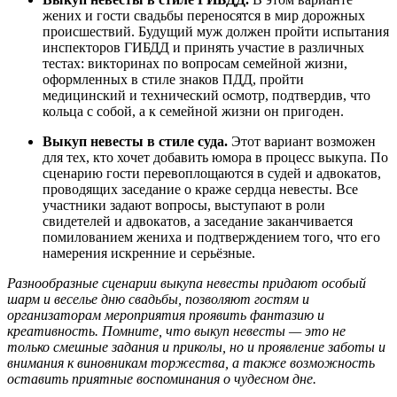
жених и гости свадьбы переносятся в мир дорожных
происшествий. Будущий муж должен пройти испытания
инспекторов ГИБДД и принять участие в различных
тестах: викторинах по вопросам семейной жизни,
оформленных в стиле знаков ПДД, пройти
медицинский и технический осмотр, подтвердив, что
кольца с собой, а к семейной жизни он пригоден.
Выкуп невесты в стиле суда.
Этот вариант возможен
для тех, кто хочет добавить юмора в процесс выкупа. По
сценарию гости перевоплощаются в судей и адвокатов,
проводящих заседание о краже сердца невесты. Все
участники задают вопросы, выступают в роли
свидетелей и адвокатов, а заседание заканчивается
помилованием жениха и подтверждением того, что его
намерения искренние и серьёзные.
Разнообразные сценарии выкупа невесты придают особый
шарм и веселье дню свадьбы, позволяют гостям и
организаторам мероприятия проявить фантазию и
креативность. Помните, что выкуп невесты — это не
только смешные задания и приколы, но и проявление заботы и
внимания к виновникам торжества, а также возможность
оставить приятные воспоминания о чудесном дне.