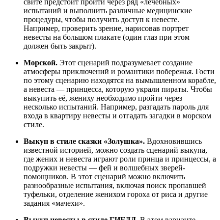
свите предстоит пройти через ряд «лечебных»
испытаний и выполнить различные медицинские
процедуры, чтобы получить доступ к невесте.
Например, проверить зрение, нарисовав портрет
невесты на большом плакате (один глаз при этом
должен быть закрыт).
Морской.
Этот сценарий подразумевает создание
атмосферы приключений и романтики побережья. Гости
по этому сценарию находятся на вымышленном корабле,
а невеста — принцесса, которую украли пираты. Чтобы
выкупить её, жениху необходимо пройти через
несколько испытаний. Например, разгадать пароль для
входа в квартиру невесты и отгадать загадки в морском
стиле.
Выкуп в стиле сказки «Золушка».
Вдохновившись
известной историей, можно создать сценарий выкупа,
где жених и невеста играют роли принца и принцессы, а
подружки невесты — фей и волшебных зверей-
помощников. В этот сценарий можно включить
разнообразные испытания, включая поиск пропавшей
туфельки, отделение женихом гороха от риса и другие
задания «мачехи».
Выкуп невесты в стиле ГИБДД.
В этом варианте