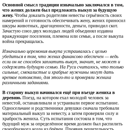
Основной смысл традиции изначально заключался в том,
что жених должен был предложить выкуп за будущую
жену.
Чтобы доказать родителям невесты серьёзность своих
намерений и готовность обеспечивать жену, жених приносил
шкуры животных, драгоценности, деньги, приводил скот.
Зачастую союз двух молодых людей объединял издавна
враждующие поселения, племена или семьи, а после выкупа
война прекращалась.
Изначально церемония выкупа устраивалась с целью
убедиться в том, что жених финансово обеспечен — ведь
если он не способен заплатить выкуп, значит, не может и
содержать будущую семью. На Руси считалось, что только
сильные, смекалистые и храбрые мужчины могут дать
крепкое потомство, для этого-то и проверяли жениха
различными заданиями.
В старину выкуп начинался ещё при въезде жениха в
деревню.
Поезд, на котором ехал молодой человек за
невестой, останавливали и устраивали первое испытание.
Односельчане и родственники девушки сначала требовали
материальный выкуп за невесту, а затем проверяли силу и
храбрость жениха. Суть испытания состояла в том, что
будущий муж за определённое время должен был распилить
своеобразного козла из брёвен. Проявив решительность,