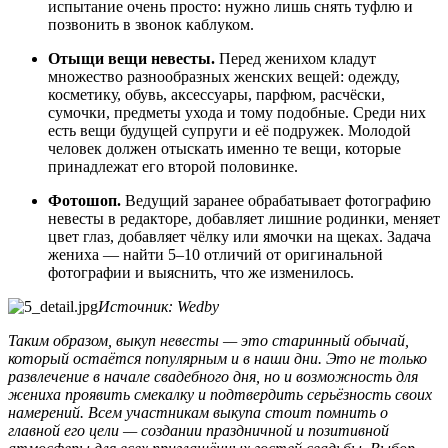
испытание очень просто: нужно лишь снять туфлю и
позвонить в звонок каблуком.
Отыщи вещи невесты.
Перед женихом кладут
множество разнообразных женских вещей: одежду,
косметику, обувь, аксессуары, парфюм, расчёски,
сумочки, предметы ухода и тому подобные. Среди них
есть вещи будущей супруги и её подружек. Молодой
человек должен отыскать именно те вещи, которые
принадлежат его второй половинке.
Фотошоп.
Ведущий заранее обрабатывает фотографию
невесты в редакторе, добавляет лишние родинки, меняет
цвет глаз, добавляет чёлку или ямочки на щеках. Задача
жениха — найти 5–10 отличий от оригинальной
фотографии и выяснить, что же изменилось.
Источник: Wedby
Таким образом, выкуп невесты — это старинный обычай,
который остаётся популярным и в наши дни. Это не только
развлечение в начале свадебного дня, но и возможность для
жениха проявить смекалку и подтвердить серьёзность своих
намерений. Всем участникам выкупа стоит помнить о
главной его цели — создании праздничной и позитивной