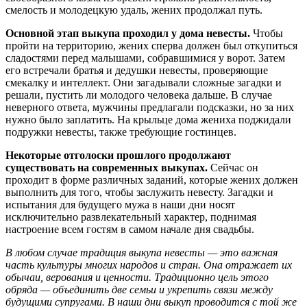
смелость и молодецкую удаль, жених продолжал путь.
Основной этап выкупа проходил у дома невесты.
Чтобы
пройти на территорию, жених сперва должен был откупиться
сладостями перед малышами, собравшимися у ворот. Затем
его встречали братья и дедушки невесты, проверяющие
смекалку и интеллект. Они загадывали сложные загадки и
решали, пустить ли молодого человека дальше. В случае
неверного ответа, мужчины предлагали подсказки, но за них
нужно было заплатить. На крыльце дома жениха поджидали
подружки невесты, также требующие гостинцев.
Некоторые отголоски прошлого продолжают
существовать на современных выкупах.
Сейчас он
проходит в форме различных заданий, которые жених должен
выполнить для того, чтобы заслужить невесту. Загадки и
испытания для будущего мужа в наши дни носят
исключительно развлекательный характер, поднимая
настроение всем гостям в самом начале дня свадьбы.
В любом случае традиция выкупа невесты — это важная
часть культуры многих народов и стран. Она отражает их
обычаи, верования и ценности. Традиционно цель этого
обряда — объединить две семьи и укрепить связи между
будущими супругами. В наши дни выкуп проводится с той же