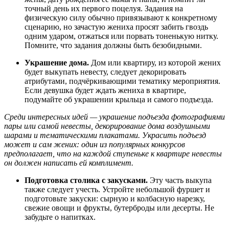
точный день их первого поцелуя. Задания на
физическую силу обычно привязывают к конкретному
сценарию, но зачастую жениха просят забить гвоздь
одним ударом, отжаться или порвать тоненькую нитку.
Помните, что задания должны быть безобидными.
Украшение дома.
Дом или квартиру, из которой жених
будет выкупать невесту, следует декорировать
атрибутами, подчёркивающими тематику мероприятия.
Если девушка будет ждать жениха в квартире,
подумайте об украшении крыльца и самого подъезда.
Среди интересных идей — украшение подъезда фотографиями
пары или самой невесты, декорирование дома воздушными
шарами и тематическими плакатами. Украсить подъезд
может и сам жених: один из популярных конкурсов
предполагает, что на каждой ступеньке к квартире невесты
он должен написать ей комплимент.
Подготовка столика с закусками.
Эту часть выкупа
также следует учесть. Устройте небольшой фуршет и
подготовьте закуски: сырную и колбасную нарезку,
свежие овощи и фрукты, бутерброды или десерты. Не
забудьте о напитках.