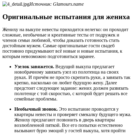
Источник: Glamours.name
Оригинальные испытания для жениха
Жениху на выкупе невесты приходится нелегко: он проходит
сложные, необычные и креативные тесты от подружек и
членов семьи любимой, чтобы доказать готовность стать
достойным мужем. Самые оригинальные гости свадеб
постоянно придумывают всё новые и новые испытания, к
которым невозможно подготовиться заранее.
Узелок завяжется.
Ведущий выкупа предлагает
новобрачному завязать узел из полотенца на своих
руках. И причём не просто скрепить руки, а завязать так
крепко, насколько он любит будущую жену. Далее
предстоит следующее задание: жених должен развязать
полотенце с той скоростью, с которой будет решать все
семейные проблемы.
Необычный звонок.
Это испытание проводится у
квартиры невесты и проверяет смекалку будущего мужа.
Жениху предлагают позвонить в дверь квартиры
возлюбленной пяткой. Все его попытки естественно
вызывают бурю эмоций у гостей выкупа, хотя пройти