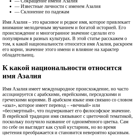
— Сокращение имени Азалия
— Известные личности с именем Азалия
— Склонение по падежам
Имя Азалия – это красивое и редкое имя, которое привлекает
внимание мелодичным звучанием и богатой историей. Его
происхождение и многогранное значение сделали его
популярным в разных культурах. В этой статье расскажем о
том, к какой национальности относится имя Азалия, раскроем
его корни, значение этого имени и влияние на характер
обладательниц.
К какой национальности относится
имя Азалия
Имя Азалия имеет международное происхождение, но часто
ассоциируется с арабскими, еврейскими, персидскими и
греческими корнями. В арабском языке имя связано со словом
«азал», которое имеет перевод – «вечный» или
«бессмертный», что подчеркивает его философское значение.
В еврейской традиции имя связывают с цветочной тематикой,
поскольку получило название от одноимённого цветка. Сам
по себе он выглядит как сухой кустарник, но во время
цветения преображается и становится невероятно красивым.