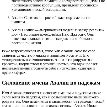
экспертного совета Комиссии Государственной Думы по
противодействию коррупции, президент Российской
криминологической ассоциации.
Азалия Сагитова — российская спортсменка по
шашкам.
Азалия Бэнкс — американская модель и звезда реалити-
шоу «Настоящие домохозяйки Нью-Джерси». Она
известна скандальными выходками и любовью к
роскошной жизни.
Реже встречающееся имя, такое как Азалия, само по себе
становится частью имиджа и выделяет носителя. Его
мелодичность и символичность часто ассоциируются с
красотой, творчеством и утончённостью, что вдохновляет
носителей имени проявлять себя в искусстве, культуре и
других сферах.
Склонение имени Азалия по падежам
Имя Азалия относится к женским именам и в русском языке
склоняется по падежам, как и большинство имен женского
рода на -ия. Оно изменяется в зависимости от грамматической
функции в предложении, сохраняя основу «Азал-». Ниже