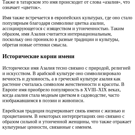
Также в татарском это имя происходит от слова «азалия», что
означает «цветок».
Имя также встречается в европейских культурах, где оно стало
популярным благодаря символике цветка азалии,
ассоциирующегося с изяществом и утонченностью. Таким
образом, имя Азалия считается интернациональным,
поскольку оно проникло в разные традиции и культуры,
обретая новые оттенки смысла.
Исторические корни имени
Исторически имя Азалия тесно связано с природой, религией
и искусством. В арабской культуре оно символизировало
вечность и духовность, а в греческой культуре азалия как
растение считалась символом женственности и красоты. В
Европе имя приобрело популярность в XVIII–XIX веках,
когда азалия стала модным цветком в садоводстве, часто
изображавшимся в поэзии и живописи.
Еврейская традиция подчеркивает связь имени с жизнью и
процветанием. В некоторых интерпретациях оно связано с
образом сильной и утонченной женщины, что также отражает
культурные ценности, связанные с именем.