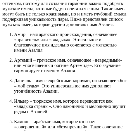
оттенком, поэтому для создания гармонии важно подобрать
мужские имена, которые будут сочетаться с ним. Такие имена
могут быть не только красивыми, но и иметь глубокий смысл,
подчеркивая уникальность пары. Ниже представлен список
мужских имен, которые удачно дополняют имя Азалия.
Амир – имя арабского происхождения, означающее
«правитель» или «владыка». Это сильное и
благозвучное имя идеально сочетается с мягкостью
имени Азалия.
Артемий – греческое имя, означающее «невредимый»
или «посвящённый богине Артемиде». Его звучание
гармонирует с именем Азалия.
Даниэль – имя с еврейскими корнями, означающее «Бог
– мой судья». Это универсальное имя дополняет
утончённость Азалии.
Ильдар – тюркское имя, которое переводится как
«владыка страны». Оно лаконично и мелодично звучит
рядом с Азалией.
Камиль – арабское имя, которое означает
«совершенный» или «безупречный». Такое сочетание