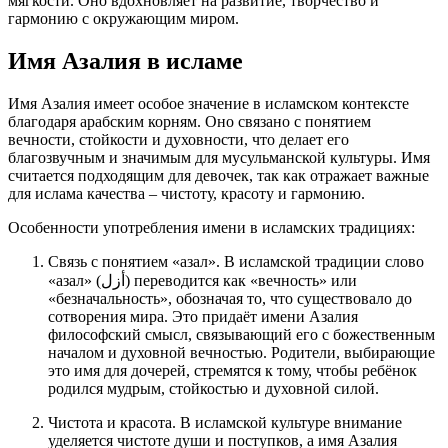
мягкости. Оно вдохновляет на развитие, творчество и
гармонию с окружающим миром.
Имя Азалия в исламе
Имя Азалия имеет особое значение в исламском контексте
благодаря арабским корням. Оно связано с понятием
вечности, стойкости и духовности, что делает его
благозвучным и значимым для мусульманской культуры. Имя
считается подходящим для девочек, так как отражает важные
для ислама качества – чистоту, красоту и гармонию.
Особенности употребления имени в исламских традициях:
Связь с понятием «азал». В исламской традиции слово
«азал» (أزل) переводится как «вечность» или
«безначальность», обозначая то, что существовало до
сотворения мира. Это придаёт имени Азалия
философский смысл, связывающий его с божественным
началом и духовной вечностью. Родители, выбирающие
это имя для дочерей, стремятся к тому, чтобы ребёнок
родился мудрым, стойкостью и духовной силой.
Чистота и красота. В исламской культуре внимание
уделяется чистоте души и поступков, а имя Азалия