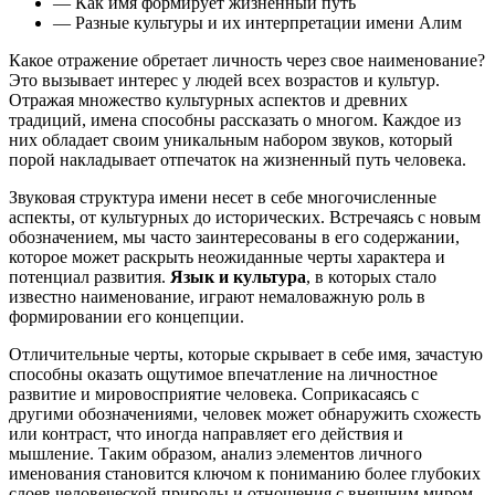
— Как имя формирует жизненный путь
— Разные культуры и их интерпретации имени Алим
Какое отражение обретает личность через свое наименование?
Это вызывает интерес у людей всех возрастов и культур.
Отражая множество культурных аспектов и древних
традиций, имена способны рассказать о многом. Каждое из
них обладает своим уникальным набором звуков, который
порой накладывает отпечаток на жизненный путь человека.
Звуковая структура имени несет в себе многочисленные
аспекты, от культурных до исторических. Встречаясь с новым
обозначением, мы часто заинтересованы в его содержании,
которое может раскрыть неожиданные черты характера и
потенциал развития.
Язык и культура
, в которых стало
известно наименование, играют немаловажную роль в
формировании его концепции.
Отличительные черты, которые скрывает в себе имя, зачастую
способны оказать ощутимое впечатление на личностное
развитие и мировосприятие человека. Соприкасаясь с
другими обозначениями, человек может обнаружить схожесть
или контраст, что иногда направляет его действия и
мышление. Таким образом, анализ элементов личного
именования становится ключом к пониманию более глубоких
слоев человеческой природы и отношения с внешним миром.