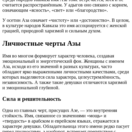
считается распространённым. У адыгов оно связано с корнем,
означающим «ясность», «свет» или «благородство».
У осетин Аза означает «чистоту» или «достоинство». В целом,
в культуре народов Кавказа это имя ассоциируется с женской
грацией, природной харизмой и сильным духом.
Личностные черты Азы
Имя во многом формирует характер человека, создавая
эмоциональный и энергетический фон. Женщины с именем
Аза, исходя из его значений в разных культурах, часто
обладают ярко выраженными личностными качествами, среди
которых выделяются сила характера, целеустремлённость,
независимость. А также такие девушки отличаются харизмой
и эмоциональной глубиной.
Сила и решительность
Одна из главных черт, присущих Азе, — это внутренняя
стойкость. Имя, связанное со значениями «мощь» и
«твердость» в арабском и еврейском языках, отражается в
характере девушки. Обладательница этого имени редко пасует
перед трудностями, а наоборот, встречает препятствия с