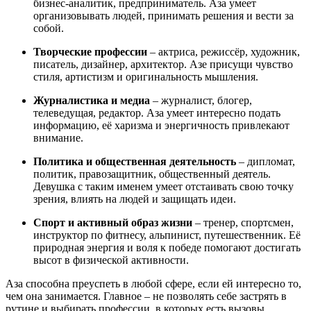
бизнес-аналитик, предприниматель. Аза умеет
организовывать людей, принимать решения и вести за
собой.
Творческие профессии
– актриса, режиссёр, художник,
писатель, дизайнер, архитектор. Азе присущи чувство
стиля, артистизм и оригинальность мышления.
Журналистика и медиа
– журналист, блогер,
телеведущая, редактор. Аза умеет интересно подать
информацию, её харизма и энергичность привлекают
внимание.
Политика и общественная деятельность
– дипломат,
политик, правозащитник, общественный деятель.
Девушка с таким именем умеет отстаивать свою точку
зрения, влиять на людей и защищать идеи.
Спорт и активный образ жизни
– тренер, спортсмен,
инструктор по фитнесу, альпинист, путешественник. Её
природная энергия и воля к победе помогают достигать
высот в физической активности.
Аза способна преуспеть в любой сфере, если ей интересно то,
чем она занимается. Главное – не позволять себе застрять в
рутине и выбирать профессии, в которых есть вызовы,