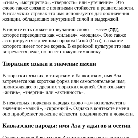
«сила», «могущество», «твёрдость» или «утешение». Это
слово также связано с понятиями стойкости и решительности.
В исламских странах это имя используется для обозначения
женщин, обладающих внутренней силой и выдержкой.
В иврите есть схожее по звучанию слово — «аза» (עַזָּה),
которое переводится как «сильная», «мощная». Оно также
ассоциируется с древним городом Газой (Газа), название
которого имеет тот же корень. В еврейской культуре это имя
встречается реже, но несет схожую символику.
Тюркские языки и значение имени
В тюркских языках, в татарском и башкирском, имя Аза
встречается как короткая форма или самостоятельное имя,
происходящее от древних тюркских корней. Оно означает
«жизнь», «энергия» или «активность».
В некоторых тюркских народах слово «аз» используется в
значении «малый», «скромный». Однако в контексте имени
оно приобретает значение лёгкости, подвижности и ловкости.
Кавказские народы: имя Аза у адыгов и осетин
Среди народов Кавказа имя Аза тоже встречается, хотя и не