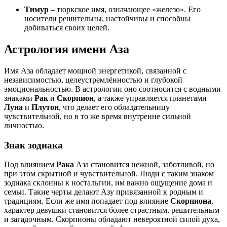
Тимур
– тюркское имя, означающее «железо». Его
носители решительны, настойчивы и способны
добиваться своих целей.
Астрология имени Аза
Имя Аза обладает мощной энергетикой, связанной с
независимостью, целеустремлённостью и глубокой
эмоциональностью. В астрологии оно соотносится с водными
знаками
Рак
и
Скорпион
, а также управляется планетами
Луна
и
Плутон
, что делает его обладательницу
чувствительной, но в то же время внутренне сильной
личностью.
Знак зодиака
Под влиянием
Рака
Аза становится нежной, заботливой, но
при этом скрытной и чувствительной. Люди с таким знаком
зодиака склонны к ностальгии, им важно ощущение дома и
семьи. Такие черты делают Азу привязанной к родным и
традициям. Если же имя попадает под влияние
Скорпиона
,
характер девушки становится более страстным, решительным
и загадочным. Скорпионы обладают невероятной силой духа,