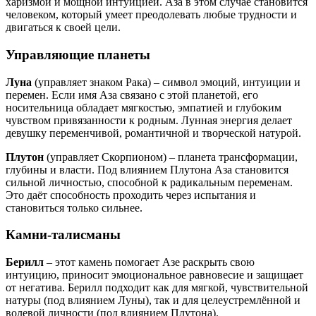
харизмой и мощной интуицией. Аза в этом случае становится
человеком, который умеет преодолевать любые трудности и
двигаться к своей цели.
Управляющие планеты
Луна
(управляет знаком Рака) – символ эмоций, интуиции и
перемен. Если имя Аза связано с этой планетой, его
носительница обладает мягкостью, эмпатией и глубоким
чувством привязанности к родным. Лунная энергия делает
девушку переменчивой, романтичной и творческой натурой.
Плутон
(управляет Скорпионом) – планета трансформации,
глубины и власти. Под влиянием Плутона Аза становится
сильной личностью, способной к радикальным переменам.
Это даёт способность проходить через испытания и
становиться только сильнее.
Камни-талисманы
Берилл
– этот камень помогает Азе раскрыть свою
интуицию, приносит эмоциональное равновесие и защищает
от негатива. Берилл подходит как для мягкой, чувствительной
натуры (под влиянием Луны), так и для целеустремлённой и
волевой личности (под влиянием Плутона).