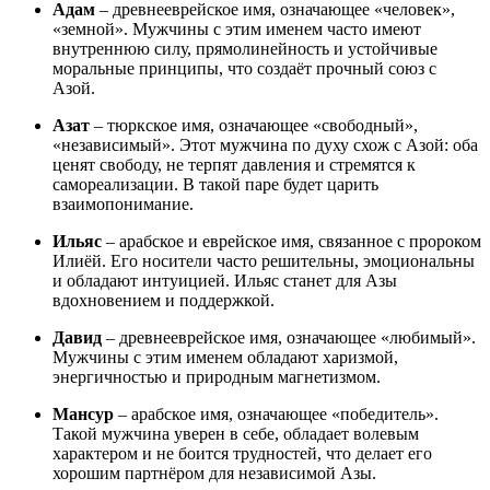
Адам
– древнееврейское имя, означающее «человек»,
«земной». Мужчины с этим именем часто имеют
внутреннюю силу, прямолинейность и устойчивые
моральные принципы, что создаёт прочный союз с
Азой.
Азат
– тюркское имя, означающее «свободный»,
«независимый». Этот мужчина по духу схож с Азой: оба
ценят свободу, не терпят давления и стремятся к
самореализации. В такой паре будет царить
взаимопонимание.
Ильяс
– арабское и еврейское имя, связанное с пророком
Илиёй. Его носители часто решительны, эмоциональны
и обладают интуицией. Ильяс станет для Азы
вдохновением и поддержкой.
Давид
– древнееврейское имя, означающее «любимый».
Мужчины с этим именем обладают харизмой,
энергичностью и природным магнетизмом.
Мансур
– арабское имя, означающее «победитель».
Такой мужчина уверен в себе, обладает волевым
характером и не боится трудностей, что делает его
хорошим партнёром для независимой Азы.