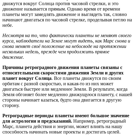
движутся вокруг Солнца против часовой стрелки, и это
движение называется прямым. Однако время от времени
планеты могут замедлять движение и выглядеть так, словно
начинают двигаться по часовой стрелке, проделывая петлю на
небе.
Несмотря на то, что фактически планеты не меняют своего
курса, наблюдатели на Земле могут видеть, как Марс снова и
снова меняет своё положение на небосводе на протяжении
нескольких недель, прежде чем продолжить прямое
движение.
Причины ретроградного движения планеты связаны с
относительными скоростями движения Земли и других
планет вокруг Солнца
. Все планеты движутся по своим
орбитам с разной скоростью, и какая-то из них может
двигаться быстрее или медленнее Земли. В результате, когда
Земля обгоняет более медленно движущуюся планету, с нашей
стороны начинает казаться, будто она двигается в другую
сторону.
Ретроградные периоды планеты имеют большое значение
для астрологии и предсказаний.
Например, ретроградный
Марс, планета действия и энергии, может влиять на нашу
способность начинать новые проекты и достигать целей.