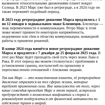
вызванное относительными движениями планет вокруг
Солнца. В 2023 Марс уже был в ретрограде, а в 2024 году он
также переживёт подобный период.
В 2023 году ретроградное движение Марса продлилось с 1
по 12 января в зодиакальном знаке Близнецов.
Близнецы —
знак переменчивости и коммуникации. Ретро Марс в этом
знаке может привнести некоторую напряжённость,
недоумение или сбои в областях коммуникации, командной
работы и принятии решений.
В конце 2024 года начнётся новое ретроградное движение
Марса и продлится с 7 декабря до 25 февраля 2025 года.
В
этот раз Марс будет проходить свой путь через знаки Льва и
Рака. В этот период мы можем столкнуться с проблемами в
установлении границ, ностальгией по прошлому и
переосмыслению отношений с близкими людьми.
Так как Марс — это воинственная планета, её ретроградное
движение отразится на тех сферах жизни, которые
требуют применения силы. Вне зависимости от того, через
какие созвездия проходит Марс в этот период, астрологи
предупреждают о возможных конфликтах и спорах и
рекомендуют воздержаться от физической активности во
избежание травм и аварий.