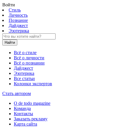
Войти
Стиль
Личность
Познание
Дайджест
Эзотерика
Найти
Всё о стиле
Всё о личности
Всё о познании
Дайджест
Эзотерика
Все статьи
Колонки экспертов
Стать автором
О de todo magazine
Команда
Контакты
Заказать рекламу
Карта сайта