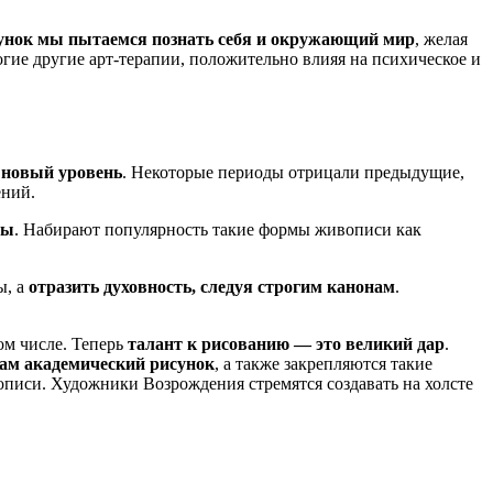
сунок мы пытаемся познать себя и окружающий мир
, желая
огие другие арт-терапии, положительно влияя на психическое и
а новый уровень
. Некоторые периоды отрицали предыдущие,
ений.
мы
. Набирают популярность такие формы живописи как
ы, а
отразить духовность, следуя строгим канонам
.
ом числе. Теперь
талант к рисованию — это великий дар
.
м академический рисунок
, а также закрепляются такие
описи. Художники Возрождения стремятся создавать на холсте