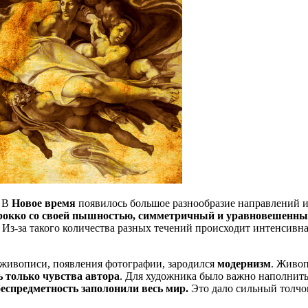
. В
Новое время
появилось большое разнообразие направлений и
рокко со своей пышностью, симметричный и уравновешенный 
Из-за такого количества разных течений происходит интенсивна
 живописи, появления фотографии, зародился
модернизм
. Живоп
ь только чувства автора
. Для художника было важно наполнит
еспредметность заполонили весь мир.
Это дало сильный толчо