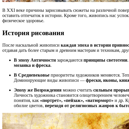
В XXI веке причины зарисовывать сюжеты на различной повер
оставить отпечаток в истории. Кроме того, живопись нас успо
физическое здоровье.
История рисования
После наскальной живописи
каждая эпоха в истории привнос
отдавая дать более старым и древним мастерам и техникам, дру
В эпоху Античности
зарождаются
принципы светотени
мозаика и фреска
.
В Средневековье
приоритеты художников меняются. Тепе
Доминирующие виды живописи —
фрески, иконы, кн
Эпоху же Возрождения
можно считать
сильным проры
Личность художника становится олицетворением человече
понятия, как
«портрет», «пейзаж», «натюрморт»
и др. К
обилие цветов,
переходя от религиозных жанров к бы