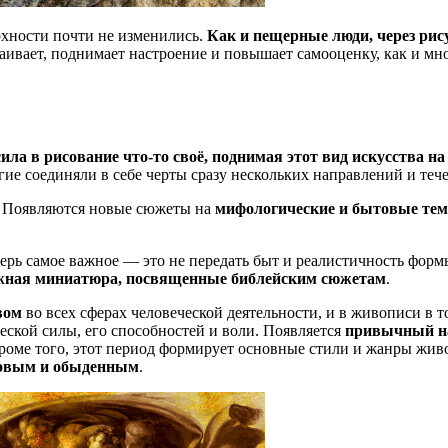
хности почти не изменились.
Как и пещерные люди, через ри
каивает, поднимает настроение и повышает самооценку, как и мн
ила в рисование что-то своё, поднимая этот вид искусства н
гие соединяли в себе черты сразу нескольких направлений и теч
. Появляются новые сюжеты на
мифологические и бытовые те
рь самое важное — это не передать быт и реалистичность форм
ижная миниатюра, посвященные библейским сюжетам
.
вом
во всех сферах человеческой деятельности, и в живописи в т
ской силы, его способностей и воли. Появляется
привычный на
роме того, этот период формирует основные стили и жанры жив
товым и обыденным
.