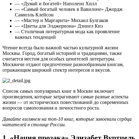
— «Думай и богатей» Наполеон Хилл
— «Самый богатый человек в Вавилоне» Джордж
Самюэль Клейсон
— «Мастер и Маргарита» Михаил Булгаков
— «Цветы для Элджернона» Дэниел Киз
— Столичная литературная мода как проявление
важных тенденций
Чтение всегда было важной частью культурной жизни
Москвы. Город, богатый историей и традициями, также
считается местом для особых ценителей литературы.
Москвичи отдают предпочтение разнообразным книгам,
отражающим широкий спектр интересов и вкусов.
Список самых популярных книг в Москве включает
произведения, которые затрагивают самые разные аспекты
жизни — от исторических повествований до современных
вопросов самопознания и личностного роста.
Давайте взглянем на топ-10 книг, которые завоевали сердца
читателей в столице России.
1. «Нация прозака» Элизабет Вуртцель