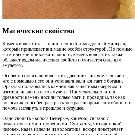
Магические свойства
Камень волосатик — таинственный и загадочный минерал,
который привлекает внимание особой структурой. Но помимо
эстетической привлекательности, камень волосатик также
обладает рядом магических свойств и считается сильным
амулетом.
Особенно почитали волосатик древние египтяне. Считается,
что с помощью него они устанавливали контакт с богами.
Оракулы пользовались камнем как защитным оберегом и
изготавливали из него амулеты. Примечательно, что в
древности камень носили только маги и провидцы, так как
волосатик способен раскрыть экстрасенсорные способности и
помочь заглянуть в прошлое и будущее.
Одно свойств «волоса Венеры», конечно, связано с
романтическими отношениями. Считается, что одинокий
человек, надев изделие из волосатика, вскоре повстречает
вторую половинку, незамужний — женится, а женатый