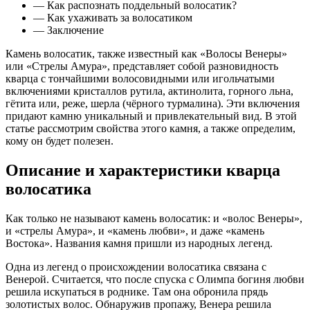
— Как распознать поддельный волосатик?
— Как ухаживать за волосатиком
— Заключение
Камень волосатик, также известный как «Волосы Венеры»
или «Стрелы Амура», представляет собой разновидность
кварца с тончайшими волосовидными или игольчатыми
включениями кристаллов рутила, актинолита, горного льна,
гётита или, реже, шерла (чёрного турмалина). Эти включения
придают камню уникальный и привлекательный вид. В этой
статье рассмотрим свойства этого камня, а также определим,
кому он будет полезен.
Описание и характеристики кварца
волосатика
Как только не называют камень волосатик: и «волос Венеры»,
и «стрелы Амура», и «камень любви», и даже «камень
Востока». Названия камня пришли из народных легенд.
Одна из легенд о происхождении волосатика связана с
Венерой. Считается, что после спуска с Олимпа богиня любви
решила искупаться в роднике. Там она обронила прядь
золотистых волос. Обнаружив пропажу, Венера решила