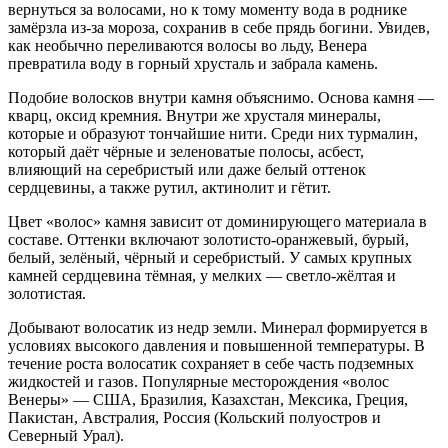
вернуться за волосами, но к тому моменту вода в роднике
замёрзла из-за мороза, сохранив в себе прядь богини. Увидев,
как необычно переливаются волосы во льду, Венера
превратила воду в горный хрусталь и забрала камень.
Подобие волосков внутри камня объяснимо. Основа камня —
кварц, оксид кремния. Внутри же хрусталя минералы,
которые и образуют тончайшие нити. Среди них турмалин,
который даёт чёрные и зеленоватые полосы, асбест,
влияющий на серебристый или даже белый оттенок
сердцевины, а также рутил, актинолит и гётит.
Цвет «волос» камня зависит от доминирующего материала в
составе. Оттенки включают золотисто-оранжевый, бурый,
белый, зелёный, чёрный и серебристый. У самых крупных
камней сердцевина тёмная, у мелких — светло-жёлтая и
золотистая.
Добывают волосатик из недр земли. Минерал формируется в
условиях высокого давления и повышенной температуры. В
течение роста волосатик сохраняет в себе часть подземных
жидкостей и газов. Популярные месторождения «волос
Венеры» — США, Бразилия, Казахстан, Мексика, Греция,
Пакистан, Австралия, Россия (Кольский полуостров и
Северный Урал).