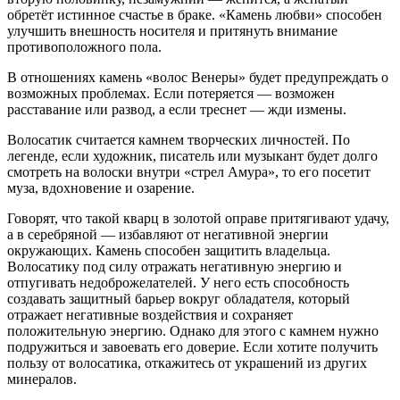
обретёт истинное счастье в браке. «Камень любви» способен
улучшить внешность носителя и притянуть внимание
противоположного пола.
В отношениях камень «волос Венеры» будет предупреждать о
возможных проблемах. Если потеряется — возможен
расставание или развод, а если треснет — жди измены.
Волосатик считается камнем творческих личностей. По
легенде, если художник, писатель или музыкант будет долго
смотреть на волоски внутри «стрел Амура», то его посетит
муза, вдохновение и озарение.
Говорят, что такой кварц в золотой оправе притягивают удачу,
а в серебряной — избавляют от негативной энергии
окружающих. Камень способен защитить владельца.
Волосатику под силу отражать негативную энергию и
отпугивать недоброжелателей. У него есть способность
создавать защитный барьер вокруг обладателя, который
отражает негативные воздействия и сохраняет
положительную энергию. Однако для этого с камнем нужно
подружиться и завоевать его доверие. Если хотите получить
пользу от волосатика, откажитесь от украшений из других
минералов.