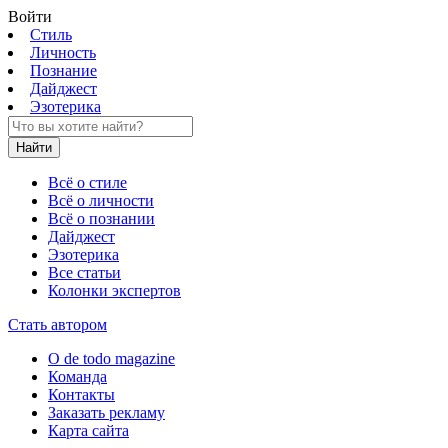
Войти
Стиль
Личность
Познание
Дайджест
Эзотерика
Найти
Всё о стиле
Всё о личности
Всё о познании
Дайджест
Эзотерика
Все статьи
Колонки экспертов
Стать автором
О de todo magazine
Команда
Контакты
Заказать рекламу
Карта сайта