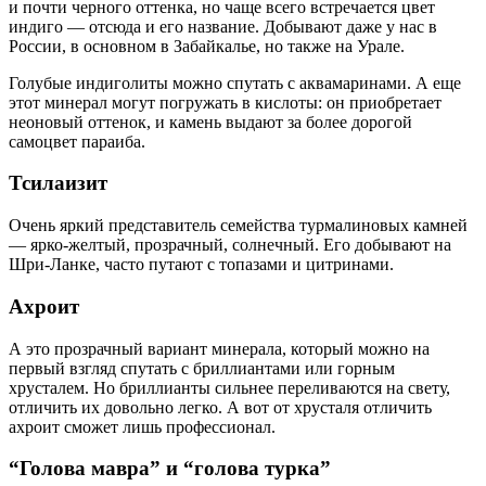
и почти черного оттенка, но чаще всего встречается цвет
индиго — отсюда и его название. Добывают даже у нас в
России, в основном в Забайкалье, но также на Урале.
Голубые индиголиты можно спутать с аквамаринами. А еще
этот минерал могут погружать в кислоты: он приобретает
неоновый оттенок, и камень выдают за более дорогой
самоцвет параиба.
Тсилаизит
Очень яркий представитель семейства турмалиновых камней
— ярко-желтый, прозрачный, солнечный. Его добывают на
Шри-Ланке, часто путают с топазами и цитринами.
Ахроит
А это прозрачный вариант минерала, который можно на
первый взгляд спутать с бриллиантами или горным
хрусталем. Но бриллианты сильнее переливаются на свету,
отличить их довольно легко. А вот от хрусталя отличить
ахроит сможет лишь профессионал.
“Голова мавра” и “голова турка”