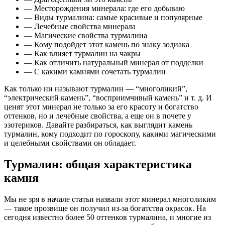
— Месторождения минерала: где его добываю
— Виды турмалина: самые красивые и популярные
— Лечебные свойства минерала
— Магические свойства турмалина
— Кому подойдет этот камень по знаку зодиака
— Как влияет турмалин на чакры
— Как отличить натуральный минерал от подделки
— С какими камнями сочетать турмалин
Как только ни называют турмалин — “многоликий”,
“электрический камень”, “восприимчивый камень” и т. д. И
ценят этот минерал не только за его красоту и богатство
оттенков, но и лечебные свойства, а еще он в почете у
эзотериков. Давайте разбираться, как выглядит камень
турмалин, кому подходит по гороскопу, какими магическими
и целебными свойствами он обладает.
Турмалин: общая характеристика
камня
Мы не зря в начале статьи назвали этот минерал многоликим
— такое прозвище он получил из-за богатства окрасок. На
сегодня известно более 50 оттенков турмалина, и многие из