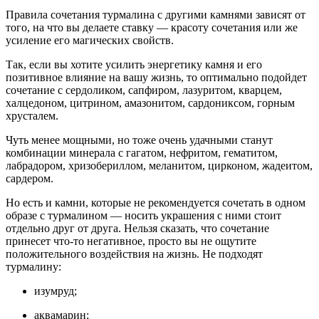
Правила сочетания турмалина с другими камнями зависят от
того, на что вы делаете ставку — красоту сочетания или же
усиление его магических свойств.
Так, если вы хотите усилить энергетику камня и его
позитивное влияние на вашу жизнь, то оптимально подойдет
сочетание с сердоликом, сапфиром, лазуритом, кварцем,
халцедоном, цитрином, амазонитом, сардониксом, горным
хрусталем.
Чуть менее мощными, но тоже очень удачными станут
комбинации минерала с гагатом, нефритом, гематитом,
лабрадором, хризобериллом, меланитом, цирконом, жадеитом,
сардером.
Но есть и камни, которые не рекомендуется сочетать в одном
образе с турмалином — носить украшения с ними стоит
отдельно друг от друга. Нельзя сказать, что сочетание
принесет что-то негативное, просто вы не ощутите
положительного воздействия на жизнь. Не подходят
турмалину:
изумруд;
аквамарин;