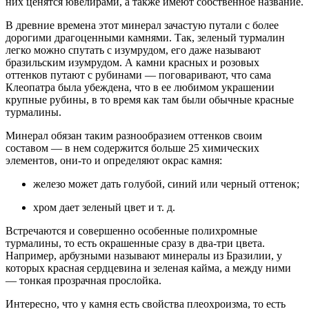
них ценятся ювелирами, а также имеют собственное название.
В древние времена этот минерал зачастую путали с более
дорогими драгоценными камнями. Так, зеленый турмалин
легко можно спутать с изумрудом, его даже называют
бразильским изумрудом. А камни красных и розовых
оттенков путают с рубинами — поговаривают, что сама
Клеопатра была убеждена, что в ее любимом украшении
крупные рубины, в то время как там были обычные красные
турмалины.
Минерал обязан таким разнообразием оттенков своим
составом — в нем содержится больше 25 химических
элементов, они-то и определяют окрас камня:
железо может дать голубой, синий или черный оттенок;
хром дает зеленый цвет и т. д.
Встречаются и совершенно особенные полихромные
турмалины, то есть окрашенные сразу в два-три цвета.
Например, арбузными называют минералы из Бразилии, у
которых красная сердцевина и зеленая кайма, а между ними
— тонкая прозрачная прослойка.
Интересно, что у камня есть свойства плеохроизма, то есть