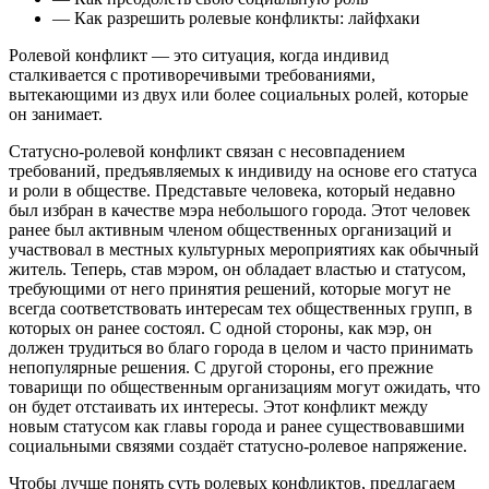
— Как разрешить ролевые конфликты: лайфхаки
Ролевой конфликт — это ситуация, когда индивид
сталкивается с противоречивыми требованиями,
вытекающими из двух или более социальных ролей, которые
он занимает.
Статусно-ролевой конфликт связан с несовпадением
требований, предъявляемых к индивиду на основе его статуса
и роли в обществе. Представьте человека, который недавно
был избран в качестве мэра небольшого города. Этот человек
ранее был активным членом общественных организаций и
участвовал в местных культурных мероприятиях как обычный
житель. Теперь, став мэром, он обладает властью и статусом,
требующими от него принятия решений, которые могут не
всегда соответствовать интересам тех общественных групп, в
которых он ранее состоял. С одной стороны, как мэр, он
должен трудиться во благо города в целом и часто принимать
непопулярные решения. С другой стороны, его прежние
товарищи по общественным организациям могут ожидать, что
он будет отстаивать их интересы. Этот конфликт между
новым статусом как главы города и ранее существовавшими
социальными связями создаёт статусно-ролевое напряжение.
Чтобы лучше понять суть ролевых конфликтов, предлагаем