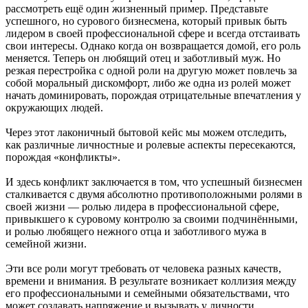
рассмотреть ещё один жизненный пример. Представьте
успешного, но сурового бизнесмена, который привык быть
лидером в своей профессиональной сфере и всегда отстаивать
свои интересы. Однако когда он возвращается домой, его роль
меняется. Теперь он любящий отец и заботливый муж. Но
резкая перестройка с одной роли на другую может повлечь за
собой моральный дискомфорт, либо же одна из ролей может
начать доминировать, порождая отрицательные впечатления у
окружающих людей.
Через этот лаконичный бытовой кейс мы можем отследить,
как различные личностные и ролевые аспекты пересекаются,
порождая «конфликты».
И здесь конфликт заключается в том, что успешный бизнесмен
сталкивается с двумя абсолютно противоположными ролями в
своей жизни — ролью лидера в профессиональной сфере,
привыкшего к суровому контролю за своими подчинёнными,
и ролью любящего нежного отца и заботливого мужа в
семейной жизни.
Эти все роли могут требовать от человека разных качеств,
времени и внимания. В результате возникает коллизия между
его профессиональными и семейными обязательствами, что
может создавать напряжение и вызывать у личности