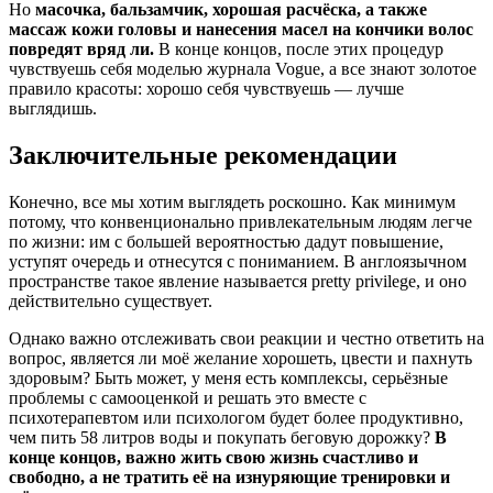
Но
масочка, бальзамчик, хорошая расчёска, а также
массаж кожи головы и нанесения масел на кончики волос
повредят вряд ли.
В конце концов, после этих процедур
чувствуешь себя моделью журнала Vogue, а все знают золотое
правило красоты: хорошо себя чувствуешь — лучше
выглядишь.
Заключительные рекомендации
Конечно, все мы хотим выглядеть роскошно. Как минимум
потому, что конвенционально привлекательным людям легче
по жизни: им с большей вероятностью дадут повышение,
уступят очередь и отнесутся с пониманием. В англоязычном
пространстве такое явление называется pretty privilege, и оно
действительно существует.
Однако важно отслеживать свои реакции и честно ответить на
вопрос, является ли моё желание хорошеть, цвести и пахнуть
здоровым? Быть может, у меня есть комплексы, серьёзные
проблемы с самооценкой и решать это вместе с
психотерапевтом или психологом будет более продуктивно,
чем пить 58 литров воды и покупать беговую дорожку?
В
конце концов, важно жить свою жизнь счастливо и
свободно, а не тратить её на изнуряющие тренировки и