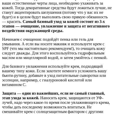
ваши естественные черты лица, необходимо ухаживать за
кожей. Тогда декоративные средства будут ложиться лучше, не
станут акцентировать шелушения (потому что у вас их не
будет) и в целом будут выполнять свою прямую обязанность
— красить.
Самый базовый уход за кожей состоит из 3-х
этапов — очищение, увлажнение и защита от негативного
воздействия окружающей среды.
Начинаем с очищения: подойдёт пенка или гель для
умывания. А если вы носите макияж и используете крем с
SPF (что мы настоятельно рекомендуем!), то очищать кожу
следует дважды. Для этого воспользуйтесь гидрофильным
маслом или мицеллярной водой, и затем умойтесь с пенкой.
Для базового увлажнения используйте крем, подходящий
вашему типу кожи. Если захотите немного усложнить вашу
бьюти-рутину, добавьте в уход питательные сыворотки или
эссенции, например, с гиалуроновой кислотой или
витамином С.
Защита — один из важнейших, если не самый главный,
этап ухода за кожей.
Наносить крем, защищаются от УФ-
лучей, надо через какое-то время после увлажняющего крема,
чтобы дать последнему возможность впитаться. Не
смешивайте крем с солнцезащитным фактором с другими