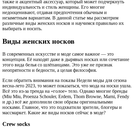
также и акцентный аксессуар, который может подчеркнуть
индивидуальность и стиль женщины. Его многие
недооценивают, отдавая предпочтения обычным и
незаметным вариантам. В данной статье мы рассмотрим
различные виды женских носков и научимся правильно их
выбирать и носить.
Виды женских носков
В современных искусстве и моде самое важное — это
концепция. Её находят даже в дырявых носках или сочетание
этого вида белья со шлёпанцами. Это уже не признак
неопрятности и бедности, а целая философия.
Если обратить внимания на показы Недели моды для сезона
весна-лето 2023, то может показаться, что мода на носки ушла.
Всё это из-за тренда на «голое» тело. Однако многие бренды
(Miu Miu, Proenza Schouler, Erdem, Thom Browne, Marni, Fendy
и др.) всё же дополнили свои образы оригинальными
носками. Главное, что это подхватили зрители, блогеры и
массмаркет. Какие же виды носков сейчас в моде?
Crew socks