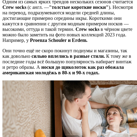
Одним из самых ярких трендов нескольких сезонов считается
Crew socks
(с англ. —
"толстые короткие носки"
). Несмотря
на перевод, подразумеваются модели средней длины,
достигающие примерно середины икры. Короткими они
кажутся в сравнении с другим модным примером носков —
высокими, оттуда и такой термин.
Crew socks
в чёрном цвете
можно было заметить на фото новых коллекций 2023 года.
Например, у
Proenza Schouler и Erdem.
Они точно ещё не скоро покинут подиумы и магазины, так
как довольно
сильно вплелись в разные стили.
К тому же в
последние годы всё большую популярность набирает винтаж
и ретро образы. А
носки до щиколоток как раз обожала
американская молодёжь в 80-х и 90-х годах.