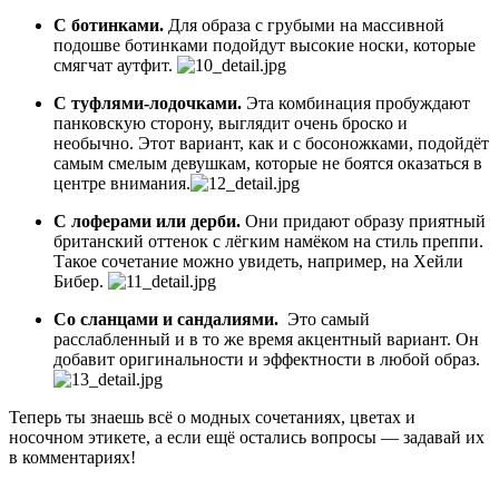
С ботинками.
Для образа с грубыми на массивной
подошве ботинками подойдут высокие носки, которые
смягчат аутфит.
С туфлями-лодочками.
Эта комбинация пробуждают
панковскую сторону, выглядит очень броско и
необычно. Этот вариант, как и с босоножками, подойдёт
самым смелым девушкам, которые не боятся оказаться в
центре внимания.
С лоферами или дерби.
Они придают образу приятный
британский оттенок с лёгким намёком на стиль преппи.
Такое сочетание можно увидеть, например, на Хейли
Бибер.
Со сланцами и сандалиями.
Это самый
расслабленный и в то же время акцентный вариант. Он
добавит оригинальности и эффектности в любой образ.
Теперь ты знаешь всё о модных сочетаниях, цветах и
носочном этикете, а если ещё остались вопросы — задавай их
в комментариях!