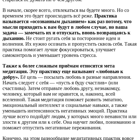
В начале, скорее всего, отвлекаться вы будете много. Но со
временем это будет происходить всё реже.
Практика
называется «осознанным дыханием» как раз потому, что
мысли приходить к вам будут в любом случае, но ваша
задача — замечать их и отпускать, вновь возвращаясь к
дыханию.
Не стоит ругать себя за посторонние идеи и
волнения. Их нужно осознать и пропустить сквозь себя. Такая
практика помогает лучше фокусироваться, улучшает
самоконтроль и уменьшает уровень стресса.
Также к более сложным приёмам относится мета
медитация. Эту практику еще называют «любовью к
добру».
Её цель — посылать любовь в разные направления.
Начать следует с себя — «пусть я буду счастлив» (или
счастлива). Затем отправьте любовь другу, незнакомцу,
человеку, который вам не нравится, и, наконец, всей
вселенной. Такая медитация поможет развить эмпатию,
эмоциональный интеллект и социальные навыки, а также
уменьшить интенсивность негативных эмоций. Практика
лучше всего подойдёт людям, у которых много ненависти или
злости к другим или к себе. Она научит любви, пониманию и
поможет отпустить негативные переживания.
Конечно, на этом разнообразие медитативных практик вовсе